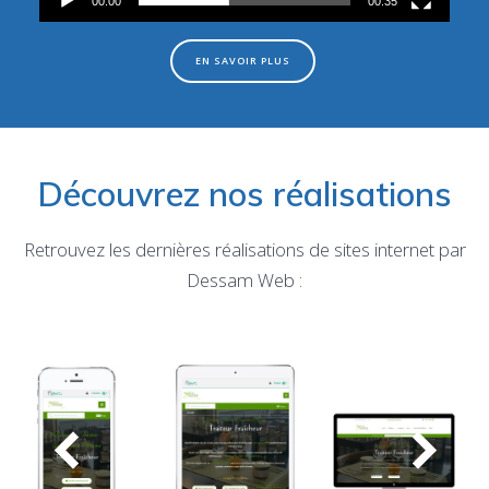
00:00
00:35
EN SAVOIR PLUS
Découvrez nos réalisations
Retrouvez les dernières réalisations de sites internet par
Dessam Web :