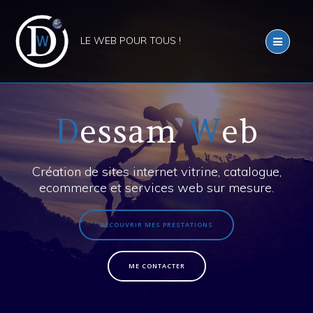
D
essam
W
eb
Création de sites
internet vitrine
,
catalogue
,
ecommerce
et
services web sur mesure
.
DÉCOUVRIR MES PRESTATIONS
ME CONTACTER